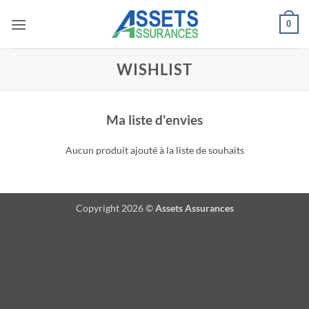
Passer
0
au
contenu
WISHLIST
Ma liste d'envies
Aucun produit ajouté à la liste de souhaits
Copyright 2026 ©
Assets Assurances