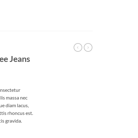
ee Jeans
onsectetur
ulis massa nec
ue diam lacus,
ttis rhoncus est.
is gravida.
eans