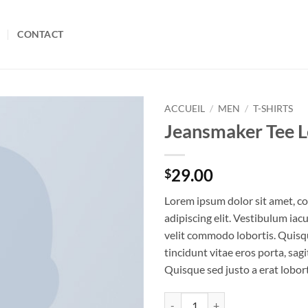
CONTACT
ACCUEIL
/
MEN
/
T-SHIRTS
Jeansmaker Tee L
Ajouter
à la liste
de
29.00
$
souhaits
Lorem ipsum dolor sit amet, c
adipiscing elit. Vestibulum iac
velit commodo lobortis. Quisq
tincidunt vitae eros porta, sagi
Quisque sed justo a erat lobort
quantité de Jeansmaker Tee Lee J