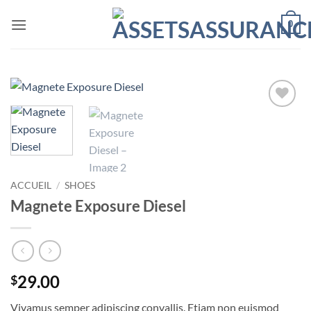
Passer
0
au
contenu
Ajouter
à la liste
de
souhaits
ACCUEIL
/
SHOES
Magnete Exposure Diesel
29.00
$
Vivamus semper adipiscing convallis. Etiam non euismod