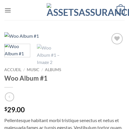
Passer
0
au
contenu
Ajouter
à la liste
de
souhaits
ACCUEIL
/
MUSIC
/
ALBUMS
Woo Album #1
29.00
$
Pellentesque habitant morbi tristique senectus et netus et
malesuada fames ac turpis egestas. Vestibulum tortor quam,