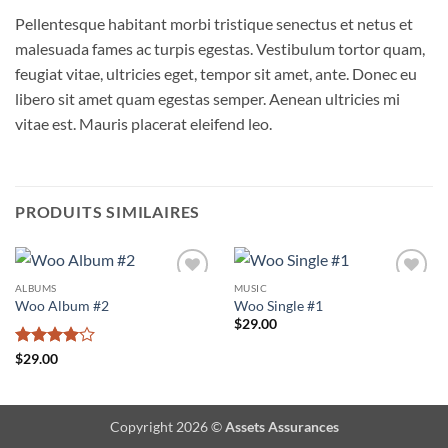
Pellentesque habitant morbi tristique senectus et netus et
malesuada fames ac turpis egestas. Vestibulum tortor quam,
feugiat vitae, ultricies eget, tempor sit amet, ante. Donec eu
libero sit amet quam egestas semper. Aenean ultricies mi
vitae est. Mauris placerat eleifend leo.
PRODUITS SIMILAIRES
ALBUMS
MUSIC
Ajouter
Ajouter
Woo Album #2
Woo Single #1
à la liste
à la liste
de
de
$
29.00
souhaits
souhaits
Note
4
$
29.00
sur 5
Copyright 2026 ©
Assets Assurances