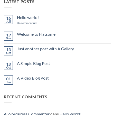
LATEST POSTS
Hello world!
16
Juil
sur
Un commentaire
Hello
world!
Welcome to Flatsome
19
Nov
Aucun
commentaire
sur
Just another post with A Gallery
13
Welcome
to
Oct
Aucun
Flatsome
commentaire
sur
A Simple Blog Post
13
Just
another
Oct
Aucun
post
commentaire
with
sur
A
A Video Blog Post
01
A
Gallery
Simple
Jan
Aucun
Blog
commentaire
Post
sur
A
RECENT COMMENTS
Video
Blog
Post
A WordPress Commenter
dans
Hello world!