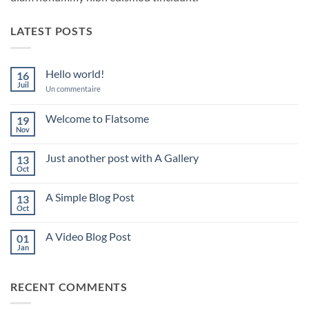
LATEST POSTS
Hello world!
16
Juil
sur
Un commentaire
Hello
world!
Welcome to Flatsome
19
Nov
Aucun
commentaire
sur
Just another post with A Gallery
13
Welcome
to
Oct
Aucun
Flatsome
commentaire
sur
A Simple Blog Post
13
Just
another
Oct
Aucun
post
commentaire
with
sur
A
A Video Blog Post
01
A
Gallery
Simple
Jan
Aucun
Blog
commentaire
Post
sur
A
RECENT COMMENTS
Video
Blog
Post