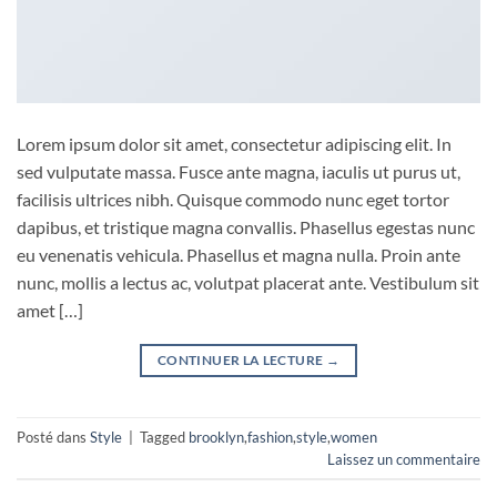
Lorem ipsum dolor sit amet, consectetur adipiscing elit. In
sed vulputate massa. Fusce ante magna, iaculis ut purus ut,
facilisis ultrices nibh. Quisque commodo nunc eget tortor
dapibus, et tristique magna convallis. Phasellus egestas nunc
eu venenatis vehicula. Phasellus et magna nulla. Proin ante
nunc, mollis a lectus ac, volutpat placerat ante. Vestibulum sit
amet […]
CONTINUER LA LECTURE
→
Posté dans
Style
|
Tagged
brooklyn
,
fashion
,
style
,
women
Laissez un commentaire