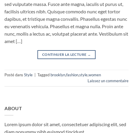
sed vulputate massa. Fusce ante magna, iaculis ut purus ut,
facilisis ultrices nibh. Quisque commodo nunc eget tortor
dapibus, et tristique magna convallis. Phasellus egestas nunc
eu venenatis vehicula. Phasellus et magna nulla. Proin ante
nunc, mollis a lectus ac, volutpat placerat ante. Vestibulum sit
amet […]
CONTINUER LA LECTURE
→
Posté dans
Style
|
Tagged
brooklyn
,
fashion
,
style
,
women
Laissez un commentaire
ABOUT
Lorem ipsum dolor sit amet, consectetuer adipiscing elit, sed
diam nonummy nibh euismod tincidunt.