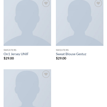
Ajouter
Ajouter
à la liste
à la liste
de
de
souhaits
souhaits
SWEATERS
SWEATERS
On1 Jersey UNIF
Sweat Blouse Gestuz
$
29.00
$
29.00
Ajouter
à la liste
de
souhaits