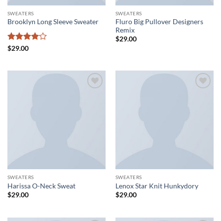
SWEATERS
SWEATERS
Fluro Big Pullover Designers
Brooklyn Long Sleeve Sweater
Remix
$
29.00
Note
4
$
29.00
sur 5
Ajouter
Ajouter
à la liste
à la liste
de
de
souhaits
souhaits
SWEATERS
SWEATERS
Harissa O-Neck Sweat
Lenox Star Knit Hunkydory
$
29.00
$
29.00