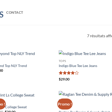
CONTACT
7 résultats aff
TOPS
Ajouter
Ajo
nd Top NLY Trend
Indigo Blue Tee Lee Jeans
à la liste
à la 
00
de
d
souhaits
souh
Note
4
$
29.00
sur 5
o !
Promo !
Ajouter
Ajo
t Ls College Sweat
TOPS
à la liste
à la 
Le
Le
00
$
29.00
de
d