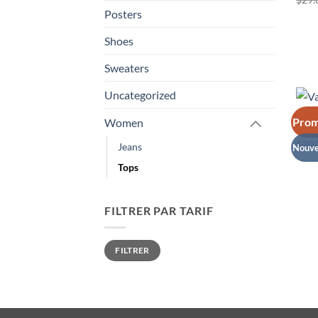
Posters
Shoes
Sweaters
Uncategorized
TOPS
Prom
Women
Vara
$
29.
Jeans
Nouv
Tops
FILTRER PAR TARIF
Prix
Prix
FILTRER
min
max