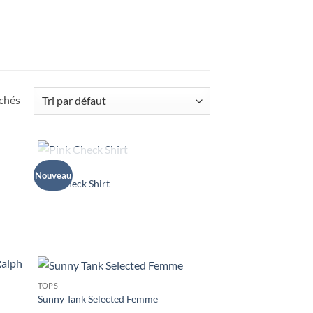
ichés
RUPTURE DE STOCK
TOPS
Nouveau
uter
Ajouter
Pink Check Shirt
liste
à la liste
e
de
aits
souhaits
TOPS
uter
Ajouter
Sunny Tank Selected Femme
liste
à la liste
e
de