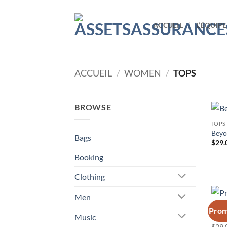
Passer
au
ACCUEIL
L’ÉQUIPE
contenu
ACCUEIL
/
WOMEN
/
TOPS
BROWSE
TOPS
Beyo
Bags
$
29.
Booking
Clothing
Men
TOPS
Prom
Music
Prin
$
29.