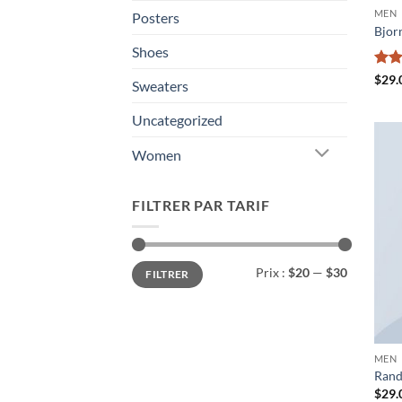
MEN
Posters
Bjorn
Shoes
Note
$
29.
Sweaters
3.5
s
5
Uncategorized
Women
FILTRER PAR TARIF
Prix
Prix
Prix :
$20
—
$30
FILTRER
min
max
MEN
Rand
$
29.