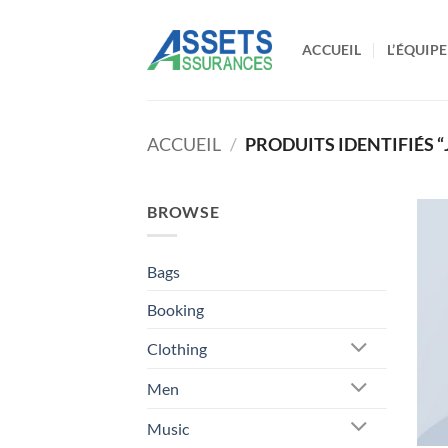
Passer
au
ACCUEIL
L’ÉQUIPE
contenu
ACCUEIL
/
PRODUITS IDENTIFIÉS 
BROWSE
Bags
Booking
Clothing
Men
Music