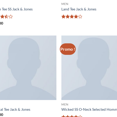
MEN
 Tee SS Jack & Jones
Land Tee Jack & Jones
Note
4
00
ur
sur 5
Promo !
Ajouter
Ajo
à la liste
à la 
de
d
souhaits
souh
MEN
al Tee Jack & Jones
Wicked SS O-Neck Selected Hom
00