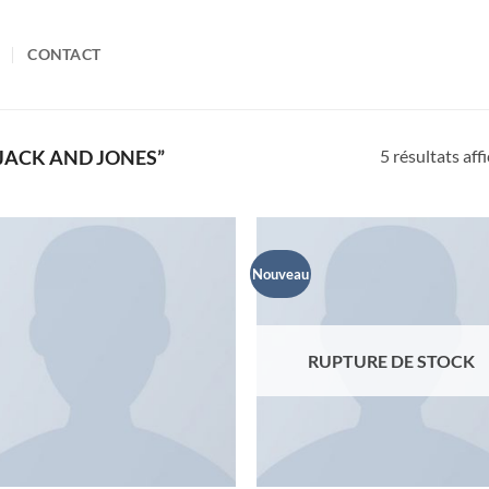
CONTACT
5 résultats aff
“JACK AND JONES”
Nouveau
Ajouter
Ajo
à la liste
à la 
de
d
souhaits
souh
RUPTURE DE STOCK