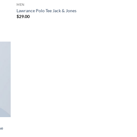
MEN
Lawrance Polo Tee Jack & Jones
$
29.00
uter
liste
e
aits
me