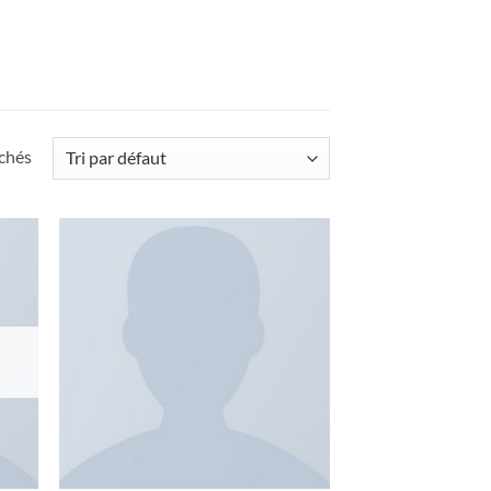
ichés
uter
Ajouter
liste
à la liste
e
de
aits
souhaits