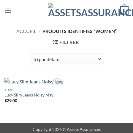
Passer
0
au
contenu
ACCUEIL
/
PRODUITS IDENTIFIÉS “WOMEN”
FILTRER
JEANS
Ajouter
Lucy Slim Jeans Noisy May
à la liste
de
$
29.00
souhaits
Copyright 2026 ©
Assets Assurances